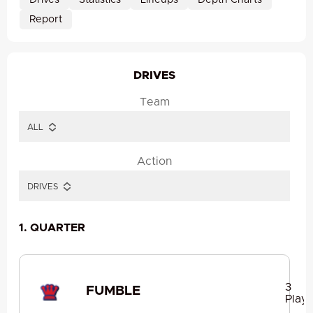
Drives
Statistics
Lineups
Depth Charts
Report
DRIVES
Team
Action
1. QUARTER
3
FUMBLE
Plays