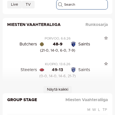
Live
TV
MIESTEN VAAHTERALIIGA
Runkosarja
PORVOO
, 6.6.26
Butchers
48-9
Saints
(21-0, 14-0, 6-0, 7-9)
KUOPIO
, 13.6.26
Steelers
49-13
Saints
(0-0, 14-0, 14-6, 21-7)
Näytä kaikki
TAMPERE
, 26.6.26
Saints
7-14
Royals
GROUP STAGE
Miesten Vaahteraliiga
(0-7, 0-7, 7-0, 0-0)
M
W
L
TP