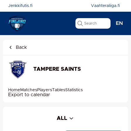
Jenkkifutis.fi
Vaahteraliiga.fi
EN
Back
TAMPERE SAINTS
Home
Matches
Players
Tables
Statistics
Export to calendar