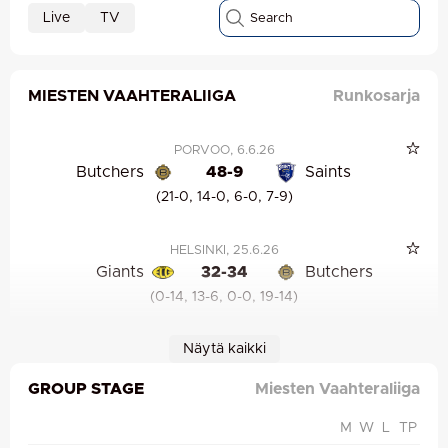
Live
TV
MIESTEN VAAHTERALIIGA
Runkosarja
PORVOO
, 6.6.26
Butchers
48-9
Saints
(21-0, 14-0, 6-0, 7-9)
HELSINKI
, 25.6.26
Giants
32-34
Butchers
(0-14, 13-6, 0-0, 19-14)
Näytä kaikki
KUOPIO
, 3.7.26
Steelers
42-43
Butchers
GROUP STAGE
Miesten Vaahteraliiga
(14-6, 7-8, 6-14, 15-15)
M
W
L
TP