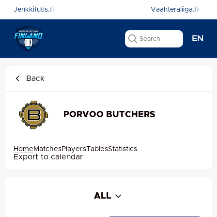
Jenkkifutis.fi
Vaahteraliiga.fi
EN
Back
PORVOO BUTCHERS
Home
Matches
Players
Tables
Statistics
Export to calendar